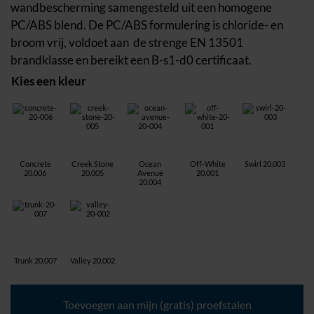
wandbescherming samengesteld uit een homogene
PC/ABS blend. De PC/ABS formulering is chloride- en
broom vrij, voldoet aan de strenge EN 13501
brandklasse en bereikt een B-s1-d0 certificaat.
Kies een kleur
Concrete
Creek Stone
Ocean
Off-White
Swirl 20.003
20.006
20.005
Avenue
20.001
20.004
Trunk 20.007
Valley 20.002
M-
Wall
Toevoegen aan mijn (gratis) proefstalen