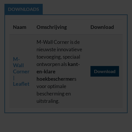
DOWNLOADS
Naam
Omschrijving
Download
M-Wall Corner is de
nieuwste innovatieve
toevoeging, speciaal
M-
ontworpen als
kant-
Wall
Corner
en-klare
Download
|
hoekbeschermer
s
Leaflet
voor optimale
bescherming en
uitstraling.