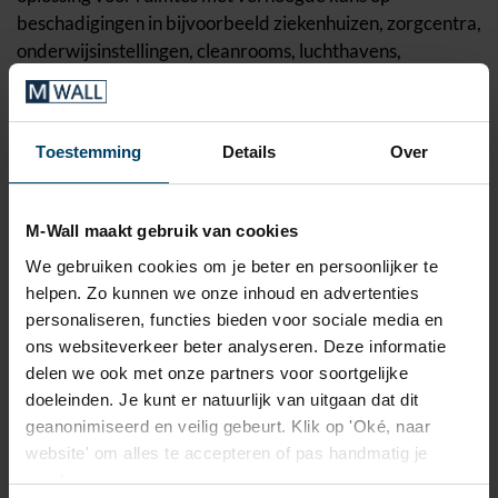
beschadigingen in bijvoorbeeld
ziekenhuizen
,
zorgcentra
,
onderwijsinstellingen
,
cleanrooms
,
luchthavens
,
distributiecentra
en
opslagruimtes
.
Voordelen van M-Wall Basic
Toestemming
Details
Over
Hoogste brandcertificering B-s1,d0
Homogene PC/ABS blend
Antibacterieel
M-Wall maakt gebruik van cookies
Geen storende kras- en stootschade meer
We gebruiken cookies om je beter en persoonlijker te
Thermisch buigen van hoeken en kolommen
helpen. Zo kunnen we onze inhoud en advertenties
mogelijk
personaliseren, functies bieden voor sociale media en
Niet glanzend door de fijne oppervlaktestructuur
ons websiteverkeer beter analyseren. Deze informatie
Eenvoudig te reinigen
delen we ook met onze partners voor soortgelijke
Hoge chemische bestendigheid
doeleinden. Je kunt er natuurlijk van uitgaan dat dit
Levering met installatie mogelijk
geanonimiseerd en veilig gebeurt. Klik op 'Oké, naar
website' om alles te accepteren of pas handmatig je
SPECIFICATIES
DOWNLOADS
voorkeuren aan.