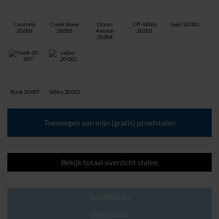
Concrete
Creek Stone
Ocean
Off-White
Swirl 20.003
20.006
20.005
Avenue
20.001
20.004
Trunk 20.007
Valley 20.002
M-
Wall
Toevoegen aan mijn (gratis) proefstalen
Basic
aantal
Bekijk totaal overzicht stalen
Specificaties
Downloads