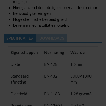
mogelijk
Niet glanzend door de fijne oppervlaktestructuur
Eenvoudig te reinigen
Hoge chemische bestendigheid
Levering met installatie mogelijk
SPECIFICATIES
DOWNLOADS
Eigenschappen
Normering
Waarde
Dikte
EN 428
1,5 mm
Standaard
EN 482
3000×1300
afmeting
mm
Dichtheid
EN 1183
1,28 gr/cm3
Brandklasse
EN 13501-
B-s1,d0