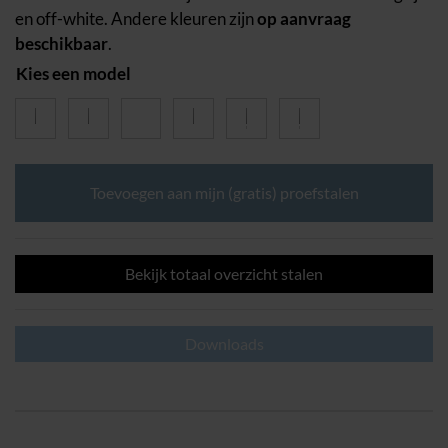
en off-white. Andere kleuren zijn
op aanvraag
beschikbaar
.
Kies een model
M-
Wall
Toevoegen aan mijn (gratis) proefstalen
Corner
aantal
Bekijk totaal overzicht stalen
Downloads