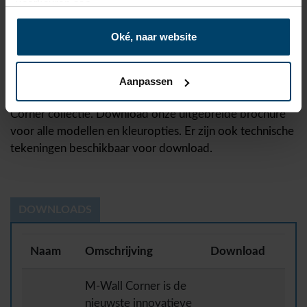
en aan te passen aan uw ruimte.
voorkeuren aan.
Duurzaam: Elk model is volledig recyclebaar.
Esthetisch: Subtiele ontwerpen met aandacht voor
Oké, naar website
details zoals afgeschuinde randen en afdekkapjes.
Meer informatie nodig?
Aanpassen
Duik dieper in de technische details van onze M-Wall
Corner collectie. Download onze uitgebreide brochure
voor alle modellen en kleuropties. Er zijn ook technische
tekeningen beschikbaar voor download.
DOWNLOADS
Naam
Omschrijving
Download
M-Wall Corner is de
nieuwste innovatieve