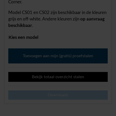
Corner.
Model CS01 en CS02 zijn beschikbaar in de kleuren
grijs en off-white. Andere kleuren zijn
op aanvraag
beschikbaar
.
Kies een model
M-
Wall
Toevoegen aan mijn (gratis) proefstalen
Corner
aantal
Bekijk totaal overzicht stalen
Downloads