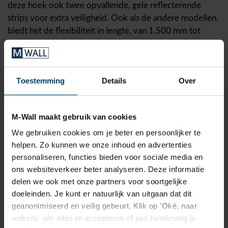
deze hoek ook twee opvallende, gele reflecterende
strips voor extra veiligheid. Ook als de andere modellen,
biedt het de flexibiliteit in lengte, van 1.500 mm tot
3.000 mm.
HD-rail
Toestemming
Details
Over
De M-Wall HD-rail gaat verder dan alleen
hoekbescherming. Deze
stootband
, eveneens gemaakt
M-Wall maakt gebruik van cookies
van stootvast EPDM, is ideaal voor ruimtes die extra
bescherming nodig hebben. Met twee gele
We gebruiken cookies om je beter en persoonlijker te
reflecterende strips en een royale dikte van 20 mm,
helpen. Zo kunnen we onze inhoud en advertenties
combineert de HD-rail veiligheid en design.
personaliseren, functies bieden voor sociale media en
ons websiteverkeer beter analyseren. Deze informatie
delen we ook met onze partners voor soortgelijke
Aanvullende voordelen
doeleinden. Je kunt er natuurlijk van uitgaan dat dit
Kant-en-klaar: Deze modellen zijn ontworpen met
geanonimiseerd en veilig gebeurt. Klik op 'Oké, naar
het oog op gemak. Ze zijn eenvoudig te monteren
website' om alles te accepteren of pas handmatig je