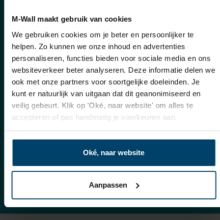
M-Wall maakt gebruik van cookies
We gebruiken cookies om je beter en persoonlijker te
helpen. Zo kunnen we onze inhoud en advertenties
Geeignet für
Sorgfältig
personaliseren, functies bieden voor sociale media en ons
diverse Raumtypen
veredeltes
websiteverkeer beter analyseren. Deze informatie delen we
Erscheinungsbild
ook met onze partners voor soortgelijke doeleinden. Je
kunt er natuurlijk van uitgaan dat dit geanonimiseerd en
veilig gebeurt. Klik op 'Oké, naar website' om alles te
accepteren of pas handmatig je voorkeuren aan.
Harmonisch in den
Schützt vor
Oké, naar website
Raum integriert
unerwarteten
Beschädigungen
Aanpassen