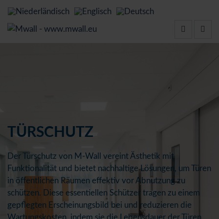
TÜRSCHUTZ
Der Türschutz von M-Wall vereint Ästhetik mit
Funktionalität und bietet nachhaltige Lösungen, um Türen
in öffentlichen Räumen effektiv vor Abnutzung zu
schützen. Diese essentiellen Schützer tragen zu einem
gepflegten Erscheinungsbild bei und reduzieren die
Wartungskosten, indem sie die Lebensdauer der Türen