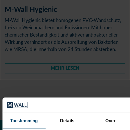
M-Wall Hygienic
M-Wall Hygienic bietet homogenen PVC-Wandschutz,
frei von Weichmachern und Emissionen. Mit hoher
chemischer Beständigkeit und aktiver antibakterieller
Wirkung verhindert es die Ausbreitung von Bakterien
wie MRSA, die innerhalb von 24 Stunden absterben.
MEHR LESEN
BESTELLEN SIE EIN KOSTENLOSES MUSTER
Toestemming
Details
Over