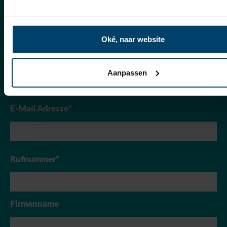
Kontaktiere uns
Füllen Sie gerne das untenstehende Kontaktformular aus
Oké, naar website
oder rufen Sie uns an
+31 850 18 85 00
Name*
Aanpassen
E-Mail Adresse*
Rufnummer*
Firmenname