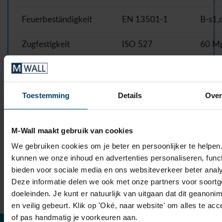
Feuerbeständigkeit
EN 13501-1
B-s1,
Zugfestigkeit
ISO 527
60 M
Ausdehnungskoeffizient
ISO 11359-2
3100
FDA
21.CFR.177.1315
Actie
Toestemming
Details
Ove
antiba
M-Wall maakt gebruik van cookies
Chemisch
Ausge
Widerstand
We gebruiken cookies om je beter en persoonlijker te helpen
kunnen we onze inhoud en advertenties personaliseren, func
Wiederverwertbar
100%
bieden voor sociale media en ons websiteverkeer beter anal
Deze informatie delen we ook met onze partners voor soortge
doeleinden. Je kunt er natuurlijk van uitgaan dat dit geanoni
en veilig gebeurt. Klik op 'Oké, naar website' om alles te ac
of pas handmatig je voorkeuren aan.