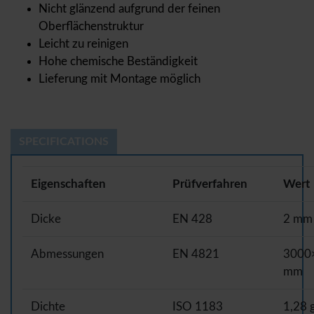
Nicht glänzend aufgrund der feinen
Oberflächenstruktur
Leicht zu reinigen
Hohe chemische Beständigkeit
Lieferung mit Montage möglich
SPECIFICATIONS
Eigenschaften
Prüfverfahren
Wert
Dicke
EN 428
2 mm
Abmessungen
EN 4821
3000
mm
Dichte
ISO 1183
1,28 