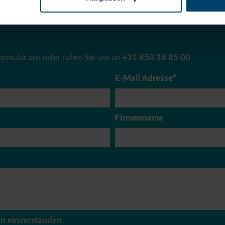
er Team hilft Ihnen gerne weiter, zögern Sie also nicht, uns z
ormular aus oder rufen Sie uns an
+31 850 18 85 00
E-Mail Adresse*
Firmenname
n einverstanden