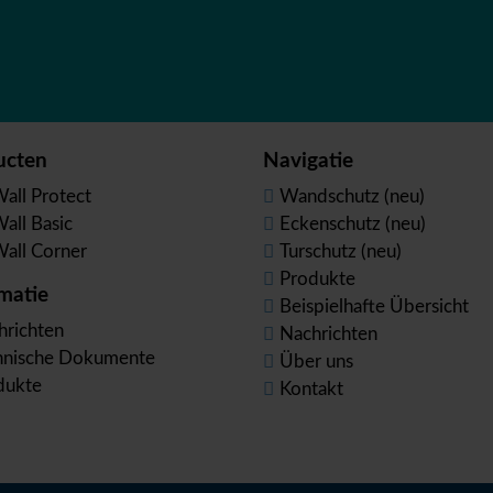
ucten
Navigatie
all Protect
Wandschutz (neu)
all Basic
Eckenschutz (neu)
all Corner
Turschutz (neu)
Produkte
matie
Beispielhafte Übersicht
hrichten
Nachrichten
hnische Dokumente
Über uns
dukte
Kontakt