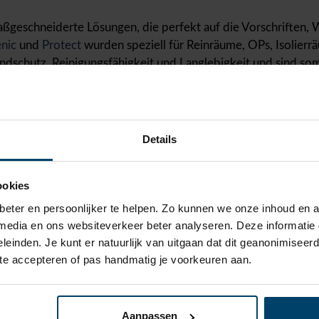
aßgeschneiderte Lösungen, die perfekt auf die Vorschriften
nic
und
Protect
wurden speziell für Reinräume, OPs, Isolier
ndschutz, Reinigungsfähigkeit und Langlebigkeit und sind som
VC-Materialien zu langlebigen, chemikalienbeständigen und 
Details
indern die Ausbreitung von Bakterien wie MRSA und E. coli i
ookies
„wandbündigen Abschluss“, der Hygiene und Desinfizierbarkei
eter en persoonlijker te helpen. Zo kunnen we onze inhoud en a
lationsmöglichkeiten eignen sich unsere Lösungen sowohl für 
 media en ons websiteverkeer beter analyseren. Deze informati
evit Produktbibliothek eine einfache Integration in Entwürf
leinden. Je kunt er natuurlijk van uitgaan dat dit geanonimiseerd 
 te accepteren of pas handmatig je voorkeuren aan.
ll auf den Biotech- und Gesundheitssektor erfahren? Lesen S
Aanpassen