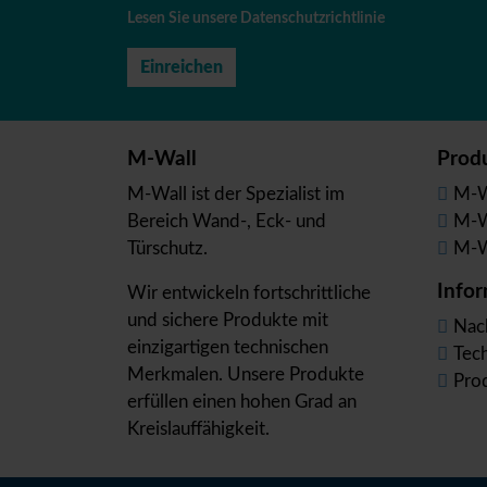
Lesen Sie unsere Datenschutzrichtlinie
M-Wall
Prod
M-Wall ist der Spezialist im
M-W
Bereich Wand-, Eck- und
M-W
Türschutz.
M-W
Infor
Wir entwickeln fortschrittliche
und sichere Produkte mit
Nac
einzigartigen technischen
Tec
Merkmalen. Unsere Produkte
Pro
erfüllen einen hohen Grad an
Kreislauffähigkeit.