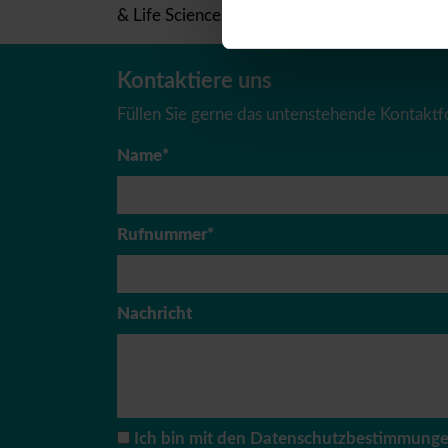
& Life Sciences. Haben Sie Fragen an uns? Uns
Kontaktiere uns
Füllen Sie gerne das untenstehende Kontaktf
Name*
Rufnummer*
Nachricht
Ich bin mit den Datenschutzbestimmunge